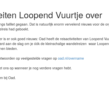
eiten Loopend Vuurtje over
ngs failliet gegaan. Dat is natuurlijk enorm vervelend nieuws voor de o
elreis had geboekt.
r is er ook goed nieuws: Oad heeft de reisactiviteiten van Loopend V
hard aan de slag om je óók de kleinschalige wandelreizen waar Loopen
nen bieden.
 antwoorden op veelgestelde vragen op
oad.nl/overname
t ons op wanneer je nog verdere vragen hebt.
m bij Oad.