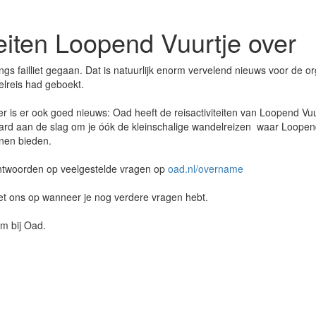
eiten Loopend Vuurtje over
ngs failliet gegaan. Dat is natuurlijk enorm vervelend nieuws voor de o
elreis had geboekt.
r is er ook goed nieuws: Oad heeft de reisactiviteiten van Loopend V
hard aan de slag om je óók de kleinschalige wandelreizen waar Loopen
nen bieden.
 antwoorden op veelgestelde vragen op
oad.nl/overname
t ons op wanneer je nog verdere vragen hebt.
m bij Oad.