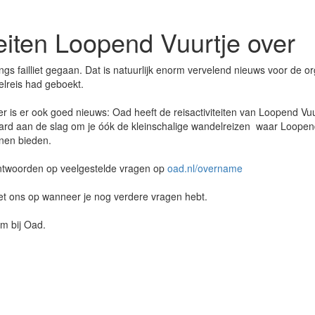
eiten Loopend Vuurtje over
ngs failliet gegaan. Dat is natuurlijk enorm vervelend nieuws voor de o
elreis had geboekt.
r is er ook goed nieuws: Oad heeft de reisactiviteiten van Loopend V
hard aan de slag om je óók de kleinschalige wandelreizen waar Loopen
nen bieden.
 antwoorden op veelgestelde vragen op
oad.nl/overname
t ons op wanneer je nog verdere vragen hebt.
m bij Oad.